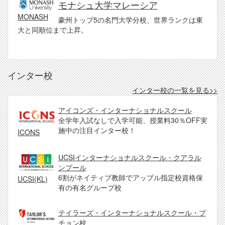
モナシュ大学マレーシア
MONASH
豪州トップ5の名門大学分校、世界ランクは東
大と同順位まで上昇。
インター校
インター校の一覧を見る>>
アイコンズ・インターナショナルスクール
全学年入試なしで入学可能、授業料30％OFF実
施中の注目インター校！
ICONS
UCSIインターナショナルスクール・クアラル
ンプール
6割がネイティブ教師でアップル指定校資格保
UCSI(KL)
有の有名グループ校
テイラーズ・インターナショナルスクール・プ
チョン校