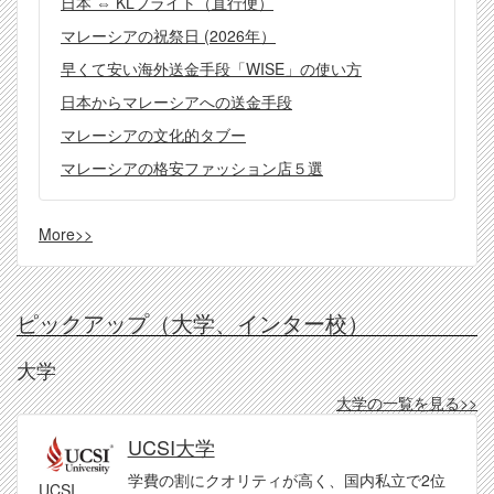
日本 ⇔ KLフライト（直行便）
マレーシアの祝祭日 (2026年）
早くて安い海外送金手段「WISE」の使い方
日本からマレーシアへの送金手段
マレーシアの文化的タブー
マレーシアの格安ファッション店５選
More>>
ピックアップ（大学、インター校）
大学
大学の一覧を見る>>
UCSI大学
学費の割にクオリティが高く、国内私立で2位
UCSI