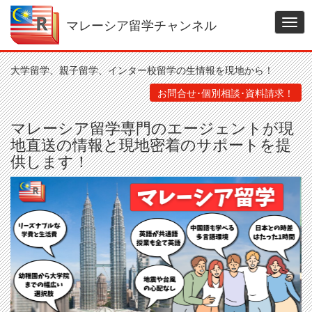
メ
イ
マレーシア留学チャンネル
Togg
ン
navig
コ
ン
大学留学、親子留学、インター校留学の生情報を現地から！
テ
ン
お問合せ･個別相談･資料請求！
ツ
に
マレーシア留学専門のエージェントが現
移
地直送の情報と現地密着のサポートを提
動
供します！