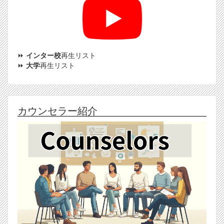
⏩
インター校
再生リスト
⏩
大学
再生リスト
カウンセラー紹介