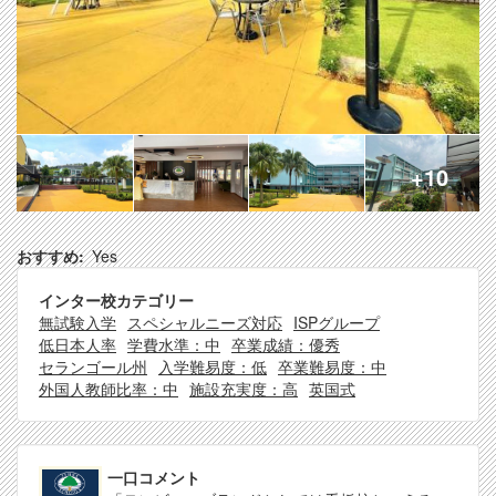
+10
おすすめ
Yes
インター校カテゴリー
無試験入学
スペシャルニーズ対応
ISPグループ
低日本人率
学費水準：中
卒業成績：優秀
セランゴール州
入学難易度：低
卒業難易度：中
外国人教師比率：中
施設充実度：高
英国式
一口コメント