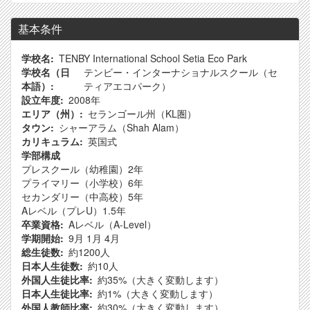
基本条件
学校名
TENBY International School Setia Eco Park
学校名（日
テンビー・インターナショナルスクール（セ
本語）
ティアエコパーク）
設立年度
2008年
エリア（州）
セランゴール州（KL圏）
タウン
シャーアラム（Shah Alam）
カリキュラム
英国式
学部構成
プレスクール（幼稚園）2年
プライマリー（小学校）6年
セカンダリー（中高校）5年
Aレベル（プレU）1.5年
卒業資格
Aレベル（A-Level）
学期開始
9月
1月
4月
総生徒数
約1200人
日本人生徒数
約10人
外国人生徒比率
約35%（大きく変動します）
日本人生徒比率
約1%（大きく変動します）
外国人教師比率
約30%（大きく変動します）