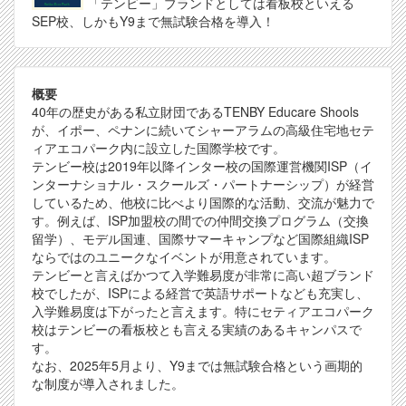
「テンビー」ブランドとしては看板校といえる
SEP校、しかもY9まで無試験合格を導入！
概要
40年の歴史がある私立財団であるTENBY Educare Shools
が、イポー、ペナンに続いてシャーアラムの高級住宅地セテ
ィアエコパーク内に設立した国際学校です。
テンビー校は2019年以降インター校の国際運営機関ISP（イ
ンターナショナル・スクールズ・パートナーシップ）が経営
しているため、他校に比べより国際的な活動、交流が魅力で
す。例えば、ISP加盟校の間での仲間交換プログラム（交換
留学）、モデル国連、国際サマーキャンプなど国際組織ISP
ならではのユニークなイベントが用意されています。
テンビーと言えばかつて入学難易度が非常に高い超ブランド
校でしたが、ISPによる経営で英語サポートなども充実し、
入学難易度は下がったと言えます。特にセティアエコパーク
校はテンビーの看板校とも言える実績のあるキャンパスで
す。
なお、2025年5月より、Y9までは無試験合格という画期的
な制度が導入されました。