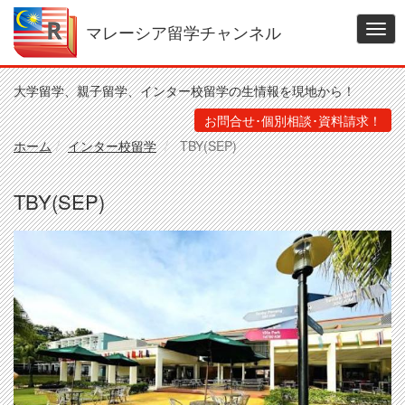
メ
イ
マレーシア留学チャンネル
Togg
ン
navig
コ
ン
大学留学、親子留学、インター校留学の生情報を現地から！
テ
ン
お問合せ･個別相談･資料請求！
ツ
ホーム
インター校留学
TBY(SEP)
に
移
動
TBY(SEP)