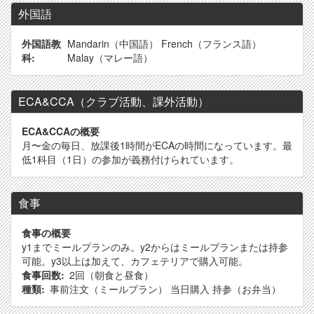
外国語
外国語教
Mandarin（中国語）
French（フランス語）
科
Malay（マレー語）
ECA&CCA（クラブ活動、課外活動）
ECA&CCAの概要
月〜金の毎日、放課後1時間がECAの時間になっています。最
低1科目（1日）の参加が義務付けられています。
食事
食事の概要
y1までミールプランのみ。y2からはミールプランまたは持参
可能。y3以上は加えて、カフェテリアで購入可能。
食事回数
2回（朝食と昼食）
種類
事前注文（ミールプラン）
当日購入
持参（お弁当）