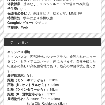
体験授業
基本なし、スペシャルニーズの場合のみ実施
学生寮
なし
保護者必要ビザ
保護者ビザ、就労ビザ、MM2H等
待機状況
学年により待機状態
Googleレビュー
クチコミ
学校HP
Web
ロケーション
キャンパス環境
キャンパスは、西部郊外のシャーアラムに造設されたニュー
タウン「セティアエコパーク」内にあります。自然を残した
街並みの美しい高級住宅地であり、最高の学習環境と言えま
す。
最寄鉄道駅
なし
距離（モントキアラから）
31km
距離（KLセントラルから）
33km
距離（ツインタワーから）
39km
距離（KL国際空港から）
57km
周辺物件名
Sunsuria Forum (3km)
Setia City Residence (3km)