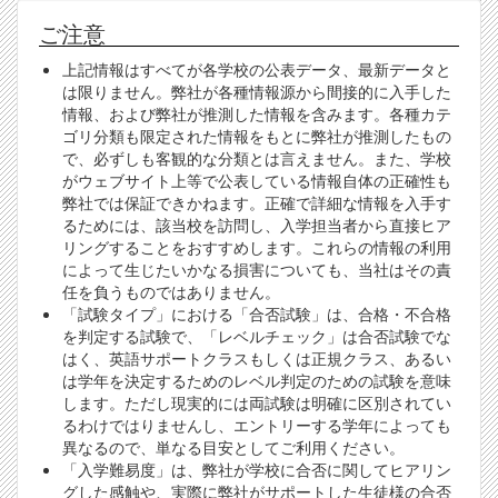
ご注意
上記情報はすべてが各学校の公表データ、最新データと
は限りません。弊社が各種情報源から間接的に入手した
情報、および弊社が推測した情報を含みます。各種カテ
ゴリ分類も限定された情報をもとに弊社が推測したもの
で、必ずしも客観的な分類とは言えません。また、学校
がウェブサイト上等で公表している情報自体の正確性も
弊社では保証できかねます。正確で詳細な情報を入手す
るためには、該当校を訪問し、入学担当者から直接ヒア
リングすることをおすすめします。これらの情報の利用
によって生じたいかなる損害についても、当社はその責
任を負うものではありません。
「試験タイプ」における「合否試験」は、合格・不合格
を判定する試験で、「レベルチェック」は合否試験でな
はく、英語サポートクラスもしくは正規クラス、あるい
は学年を決定するためのレベル判定のための試験を意味
します。ただし現実的には両試験は明確に区別されてい
るわけではりませんし、エントリーする学年によっても
異なるので、単なる目安としてご利用ください。
「入学難易度」は、弊社が学校に合否に関してヒアリン
グした感触や、実際に弊社がサポートした生徒様の合否