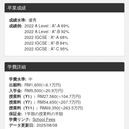
卒業成績
成績水準
優秀
成績例
2022 A Level : A*-A 69%
2022 A Level : A*-B 92%
2022 IGCSE : A*-A 68%
2022 IGCSE : A*-B 84%
2022 IGCSE : A*-C 95%
学費詳細
学費水準
中
出願料
RM1,600
(≒6.1万円)
入学金
RM5,500
(≒20.9万円)
授業料（Y1）
RM27,560
(≒104.7万円)
授業料（Y7）
RM54,650
(≒207.7万円)
授業料（Y11）
RM69,350
(≒263.5万円)
保証金
1学期の授業料の半額
学費リンク
School Fees
データ更新日
2025/08/08