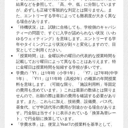
結果などを参照して、「高、中、低」に分類しています
が、必ずしも正確で客観的な判定とは限りません。ま
た、エントリーする学年によっても難易度が大きく異な
る場合があります。
「待機状況」は、試験に合格しても、学校側のキャパシ
ティーの問題で、すぐに入学が認められない状況（いわ
ゆるウェィティング）を意味します。エントリーする学
年やタイミングにより状況が刻々と変化しますので、目
安としてご利用ください。
「授業時間」は、金曜以外の曜日の代表的な授業時間を
記載しており曜日によって異なることはありえます。特
に金曜日は授業時間を短縮する学校が多いです。
学費の「Y1」は1年時（小学1年）、「Y7」は7年時(中学
1年）、「Y11」は11年時（高校2年）の概算の年間授業
料を意味します。（可能な限り、「施設利用料」等固定
の費用も含めています。）これは最新の数値とは限りま
せんので、出願の際は最新の費用を確認する必要があり
ます。また、これらに加え、技術費、設備費、バス代、
昼食代、ビザ申請代等の費用が別途かかる場合がありま
す。円金額は当サイトに表示されている「換算為替レー
ト」で円金額に換算しています。
「学費水準」は、便宜上Year7の授業料を基準として、