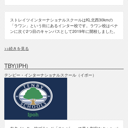
ストレイツインターナショナルスクールはKL北西30kmの
「ラワン」という街にあるインター校です。ラワン校はペナ
ンに次ぐ2つ目のキャンパスとして2019年に開校しました。
STIS
>>続きを見る
の
TBY(IPH)
テンビー・インターナショナルスクール（イポー）