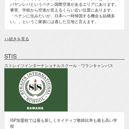
バヤンレパというペナン国際空港があるエリアにあります。
事実、学校から空港が見えるくらい近い位置にあります。
「ペナンに住みたいが、日本へ一時帰国する機会も結構多
い。」というご家族には適した立地と言えます。
STISP
>>続きを見る
の
STIS
ストレイツインターナショナルスクール・ワランキャンパス
ISP加盟校では最も新しくネイティブ教師比率も最も高い学
校