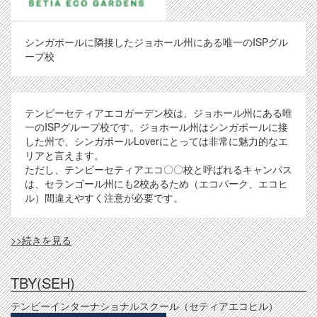
シンガポールに隣接したジョホール州にある唯一のISPグル
ープ校
テンビーセティアエコガーデン校は、ジョホール州にある唯
一のISPグループ校です。ジョホール州はシンガポールに接
した州で、シンガポールLoverにとっては非常に魅力的なエ
リアと言えます。
ただし、テンビーセティアエコ〇〇校と呼ばれるキャンパス
は、セランゴール州にも2校あるため（エコパーク、エコヒ
ル）間違えやすく注意が必要です。
TBY(SEG)
>>続きを見る
の
TBY(SEH)
テンビーインターナショナルスクール（セティアエコヒル）