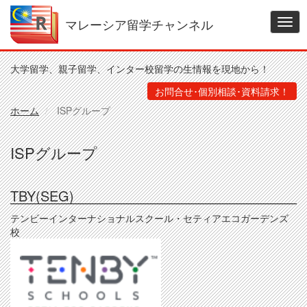
メ
イ
マレーシア留学チャンネル
Togg
ン
navig
コ
ン
大学留学、親子留学、インター校留学の生情報を現地から！
テ
ン
お問合せ･個別相談･資料請求！
ツ
ホーム
ISPグループ
に
移
動
ISPグループ
TBY(SEG)
テンビーインターナショナルスクール・セティアエコガーデンズ
校