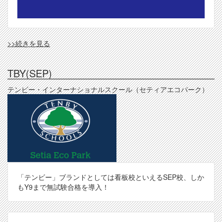
APIS
>>続きを見る
の
TBY(SEP)
テンビー・インターナショナルスクール（セティアエコパーク）
「テンビー」ブランドとしては看板校といえるSEP校、しか
もY9まで無試験合格を導入！