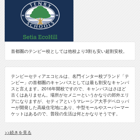
首都圏のテンビー校としては他校より3割も安い超割安校。
テンビーセティアエコヒルは、名門インター校ブランド「テ
ンビー」の首都圏のキャンパスとしては最も割安なキャンパ
スと言えます。2016年開校ですので、キャンパスはさほど
古くはありません。場所がセメニーというかなりの郊外エリ
アになりますが、セティアというマレーシア大手デベロッパ
ーが開発した高級住宅地にあり、中型モールやスーパーマー
ケットはあるので、普段の生活は何とかなりそうです。
TBY(SEH)
>>続きを見る
の