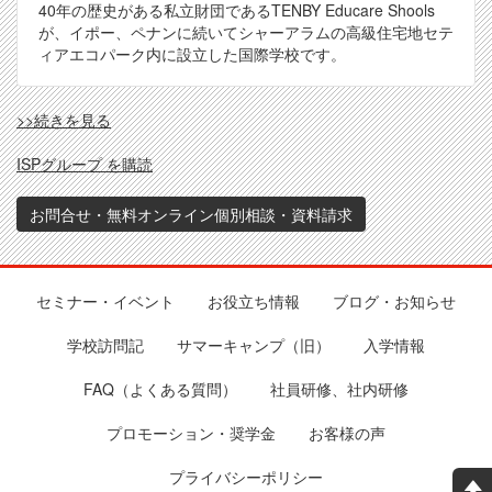
40年の歴史がある私立財団であるTENBY Educare Shools
が、イポー、ペナンに続いてシャーアラムの高級住宅地セテ
ィアエコパーク内に設立した国際学校です。
TBY(SEP)
>>続きを見る
の
ISPグループ を購読
お問合せ・無料オンライン個別相談・資料請求
セミナー・イベント
お役立ち情報
ブログ・お知らせ
Footer
学校訪問記
サマーキャンプ（旧）
入学情報
FAQ（よくある質問）
社員研修、社内研修
プロモーション・奨学金
お客様の声
プライバシーポリシー