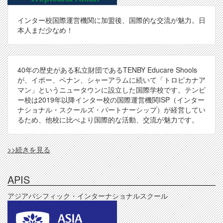
インター校国際運営機関に加盟後、国際的な交流が魅力。日
本人まだ少なめ！
40年の歴史がある私立財団であるTENBY Educare Shools
が、イポー、ペナン、シャーアラムに続いて「トロピカナア
マン」というニュータウンに設立した国際学校です。テンビ
ー校は2019年以降インター校の国際運営機関ISP（インター
ナショナル・スクールズ・パートナーシップ）が経営してい
るため、他校に比べより国際的な活動、交流が魅力です。
TBY(TA)
>>続きを見る
の
APIS
アジアパシフィック・インターナショナルスクール