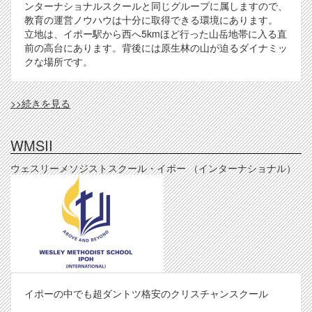
ンターナショナルスクールと同じグループに属しますので、
教育の運営ノウハウは十分に取得できる環境にあります。
立地は、イポー駅から西へ5kmほど行った山岳地帯に入る直
前の高台にあります。背後には原生林の山が迫るダイナミッ
クな場所です。
IIS
>>続きを見る
の
WMSII
ウェスリーメソジストスクール・イポー （インターナショナル）
イポーの中でも超ダントツ格安のクリスチャンスクール