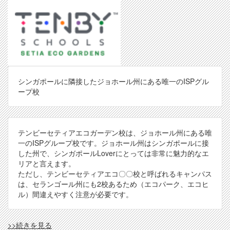
シンガポールに隣接したジョホール州にある唯一のISPグル
ープ校
テンビーセティアエコガーデン校は、ジョホール州にある唯
一のISPグループ校です。ジョホール州はシンガポールに接
した州で、シンガポールLoverにとっては非常に魅力的なエ
リアと言えます。
ただし、テンビーセティアエコ〇〇校と呼ばれるキャンパス
は、セランゴール州にも2校あるため（エコパーク、エコヒ
ル）間違えやすく注意が必要です。
TBY(SEG)
>>続きを見る