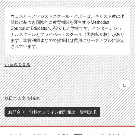
ウェスリーメソジストスクール・イポーは、キリスト教の価
値観に基づき国際的に教育機関を運営するMethodist
Council of Educationが設立した学校です。インターナショ
ナルスクールとプライベートスクール（国内私立校）があり
ます。非営利団体なので授業料は費用にリーズナブルに設定
されています。
WMSII
>>続きを見る
の
ペ
次
››
ー
ペ
ジ
ー
送
低日本人率 を購読
ジ
り
お問合せ・無料オンライン個別相談・資料請求