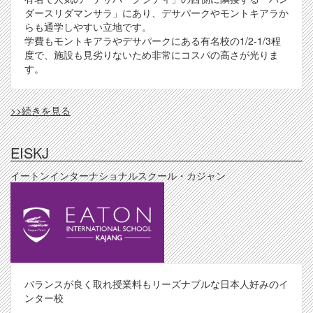
ダースリダマンサラ」にあり、デサパークやモントキアラか
らも通学しやすい立地です。
学費もモントキアラやデサパークにある有名校の1/2-1/3程
度で、施設も見劣りないため非常にコスパの高さが光りま
す。
BESTA
>>続きを見る
の
EISKJ
イートンインターナショナルスクール・カジャン
バランスが良く取れ授業料もリーズナブルな日本人好みのイ
ンター校