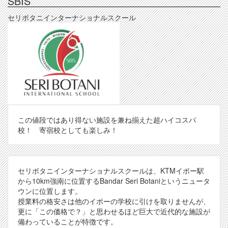
SBIS
セリボタニインターナショナルスクール
この値段ではあり得ない施設を兼ね揃えた超ハイコスパ
校！ 寄宿校としても楽しみ！
セリボタニインターナショナルスクールは、KTMイポー駅
から10km強南に位置するBandar Seri Botaniというニュータ
ウンに位置します。
授業料の格安さは他のイポーの学校に引けを取りませんが、
更に「この価格で？」と思わせるほど巨大で近代的な施設が
備わっていることが特徴です。