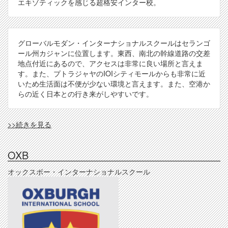
エキゾティックを感じる超格安インター校。
グローバルモダン・インターナショナルスクールはセランゴ
ール州カジャンに位置します。東西、南北の幹線道路の交差
地点付近にあるので、アクセスは非常に良い場所と言えま
す。また、プトラジャヤのIOIシティモールからも非常に近
いため生活面は不便が少ない環境と言えます。また、空港か
らの近く日本との行き来がしやすいです。
GMIS
>>続きを見る
の
OXB
オックスボー・インターナショナルスクール