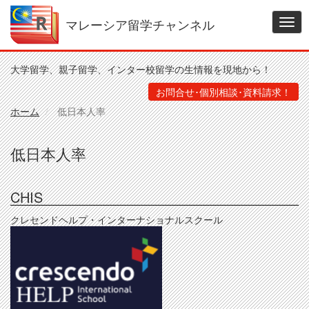
メ
イ
マレーシア留学チャンネル
Togg
ン
navig
コ
ン
大学留学、親子留学、インター校留学の生情報を現地から！
テ
ン
お問合せ･個別相談･資料請求！
ツ
ホーム
低日本人率
に
移
動
低日本人率
CHIS
クレセンドヘルプ・インターナショナルスクール