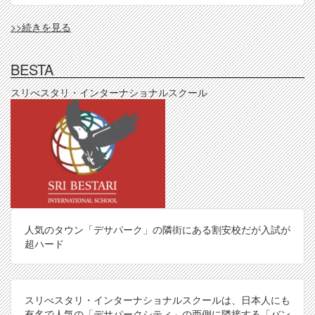
KDUKLA
>>続きを見る
の
BESTA
スリべスタリ・インターナショナルスクール
人気のタウン「デサパーク」の隣街にある割安校だが入試が
超ハード
スリべスタリ・インターナショナルスクールは、日本人にも
有名で人気の「デサパークシティ」の西側に隣接する「バン