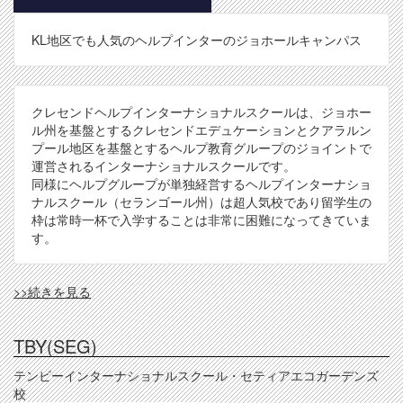
KL地区でも人気のヘルプインターのジョホールキャンパス
クレセンドヘルプインターナショナルスクールは、ジョホー
ル州を基盤とするクレセンドエデュケーションとクアラルン
プール地区を基盤とするヘルプ教育グループのジョイントで
運営されるインターナショナルスクールです。
同様にヘルプグループが単独経営するヘルプインターナショ
ナルスクール（セランゴール州）は超人気校であり留学生の
枠は常時一杯で入学することは非常に困難になってきていま
す。
CHIS
>>続きを見る
の
TBY(SEG)
テンビーインターナショナルスクール・セティアエコガーデンズ
校