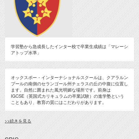
学習塾から急成長したインター校で卒業生成績は「マレーシ
アトップ水準」
オックスボー・インターナショナルスクールは、クアラルン
プールの南側のセランゴール州チェラスの丘の中腹に位置し
ます。自然に囲まれた風光明媚な場所です。前身は
IGCSE（英国式カリキュラムの卒業試験）の進学塾という
こともあり、教育の質にはこだわりがあります。
OXB
>>続きを見る
の