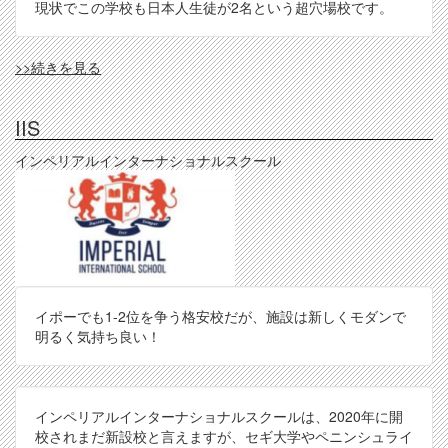
現状でこの学校も日本人生徒が2名という超穴場校です。
SBIS
>>続きを見る
の
IIS
インペリアルインターナショナルスクール
イポーでも1-2位を争う格安校だが、施設は新しくモダンで
明るく気持ち良い！
インペリアルインターナショナルスクールは、2020年に開
校されまだ新設校と言えますが、セギ大学やペニンシュライ