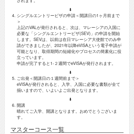
されます。
⬇️
シングルエントリービザの申請＜開講日の1ヶ月前まで
＞
上記のVALが発行されると、次は、マレーシアの入国に
必要な「シングルエントリービザ(SEV)」の申請を開始
します。SEVは、以前は在日マレーシア大使館でのみ申
請ができましたが、2021年以降eVISAという電子申請が
可能となり、取得期間の短縮化やプロセスの簡素化に役
立っています。
申請が完了すると1-２週間でeVISAが発行されます。
⬇️
ご出発＜開講日の１週間前まで＞
eVISAが発行されると、入学、入国に必要な書類が全て
揃いますので、いよいよご出発となります。
⬇️
開講
晴れてご入学、開講となります。おめでとうございま
す。
マスターコース一覧