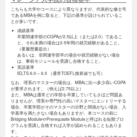
こちらも大学やコースにより異なりますが、代表的な修士号
であるMBAを例に取ると、下記の基準が設けられているこ
とが多いです。
成績基準
卒業関連学部のCGPAが2.5以上（または2.0）であるこ
と、それ未満の場合は2-5年間の就労経験があること。
（要履歴書提出）
あるいは、非関連学部卒の場合や就労経験がない場合
は、事前モジュールを受講し合格すること。
英語基準
IELTS 6.0 – 6.5 （通常TOEFL換算値でも可）
なお、理系のマスターの場合は、MBAに比べ多少高いCGPA
が要求されます。（例えば2.75以上）
また、MBAは通常どの学部を卒業していてもさほど問題あ
りませんが、理系や専門性の高いマスターにエントリーする
場合、卒業学部がそのマスターの分野と関係がない場合、入
学基準を満たさない場合もありますが、本コースの前に
Bridging ModuleやPrerequisite Moduleと呼ばれる短期プロ
グラムを受講し合格すれば入学が認められることもありま
す。