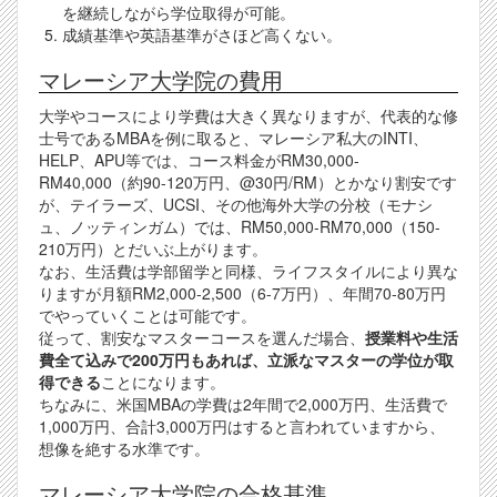
を継続しながら学位取得が可能。
成績基準や英語基準がさほど高くない。
マレーシア大学院の費用
大学やコースにより学費は大きく異なりますが、代表的な修
士号であるMBAを例に取ると、マレーシア私大のINTI、
HELP、APU等では、コース料金がRM30,000-
RM40,000（約90-120万円、@30円/RM）とかなり割安です
が、テイラーズ、UCSI、その他海外大学の分校（モナシ
ュ、ノッティンガム）では、RM50,000-RM70,000（150-
210万円）とだいぶ上がります。
なお、生活費は学部留学と同様、ライフスタイルにより異な
りますが月額RM2,000-2,500（6-7万円）、年間70-80万円
でやっていくことは可能です。
従って、割安なマスターコースを選んだ場合、
授業料や生活
費全て込みで200万円もあれば、立派なマスターの学位が取
得できる
ことになります。
ちなみに、米国MBAの学費は2年間で2,000万円、生活費で
1,000万円、合計3,000万円はすると言われていますから、
想像を絶する水準です。
マレーシア大学院の合格基準