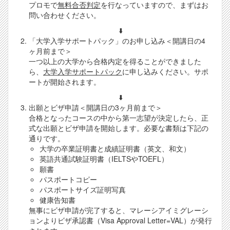
プロモで
無料合否判定
を行なっていますので、まずはお
問い合わせください。
⬇️
「大学入学サポートパック」のお申し込み＜開講日の4
ヶ月前まで＞
一つ以上の大学から合格内定を得ることができました
ら、
大学入学サポートパック
に申し込みください。サポ
ートが開始されます。
⬇️
出願とビザ申請＜開講日の3ヶ月前まで＞
合格となったコースの中から第一志望が決定したら、正
式な出願とビザ申請を開始します。必要な書類は下記の
通りです。
大学の卒業証明書と成績証明書（英文、和文）
英語共通試験証明書（IELTSやTOEFL）
願書
パスポートコピー
パスポートサイズ証明写真
健康告知書
無事にビザ申請が完了すると、マレーシアイミグレーシ
ョンよりビザ承認書（Visa Approval Letter=VAL）が発行