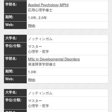
Applied Psychology MPhil
応用心理学修士
1.0年, 2.0年
Web
ノッティンガム
マスター
心理学・哲学
MSc in Developmental Disorders
発達障害学部修士
1.0年
Web
ノッティンガム
マスター
心理学・哲学