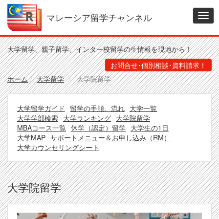
メ
イ
マレーシア留学チャンネル
Togg
ン
navig
コ
ン
大学留学、親子留学、インター校留学の生情報を現地から！
テ
ン
お問合せ･個別相談･資料請求！
ツ
ホーム
大学留学
大学院留学
に
移
動
menu
大学留学ガイド
留学の手順、流れ
大学一覧
大
大学学部検索
大学ランキング
大学院留学
学
MBAコース一覧
休学（認定）留学
大学生の1日
大学MAP
サポートメニュー＆お申し込み（RM）
留
大学カウンセリングシート
学
大学院留学