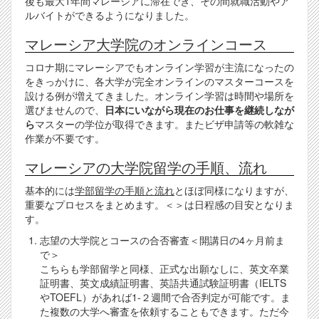
後も最大1年間マレーシアに滞在でき、その間就職活動やア
ルバイトができるようになりました。
マレーシア大学院のオンラインコース
コロナ期にマレーシアでもオンライン学習が主流になったの
をきっかけに、各大学が完全オンラインのマスターコースを
設ける例が増えてきました。オンライン学習は時間や場所を
選びませんので、
日本にいながら現在のお仕事を継続しなが
ら
マスターの学位が取得できます。またビザ申請等の軟雑な
作業が不要です。
マレーシアの大学院留学の手順、流れ
基本的には
学部留学の手順と流れ
とほぼ同様になりますが、
重要なプロセスをまとめます。＜＞は日程感の目安となりま
す。
志望の大学院とコースの合否審査＜開講日の4ヶ月前ま
で＞
こちらも学部留学と同様、正式な出願なしに、英文卒業
証明書、英文成績証明書、英語共通試験証明書（IELTS
やTOEFL）があれば1-２週間で合否判定が可能です。ま
た複数の大学へ審査を依頼することもできます。ただ今