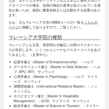
なお、モナシュ大学やノッティンガム大学など海外大学のマ
スターコースの場合、自国の独自の基準が設けられている場
合が多いため、個別に審査依頼または出願をする必要があり
ます。
なお、主なマレーシア大学のMBAコースの一覧を
こちらの
ページ
に掲載してありますので、ご覧ください。
マレーシア大学院の種類
マレーシアにも文系、理系問わず幅広い分野のマスターコー
スが存在します。いくつかユニークなマスターコースをあげ
てみました。（文系中心）
起業学修士（Master of Entrepreneurship）：ヘルプ
データサイエンス修士（Master in Data Science）：ヘル
プ, APU, INTI、サンウェイ
心理学修士（Master in Psychology）：ヘルプ、テイラ
ーズ、サンウェイ
国際関係修士（International Relations Master）：ノッ
ティンガム
ホスピタリティ修士（Master in Hospitality
Management）：UCSI、テイラーズ、サンウェイ
観光学修士（Master of Science in Tourism）：テイラー