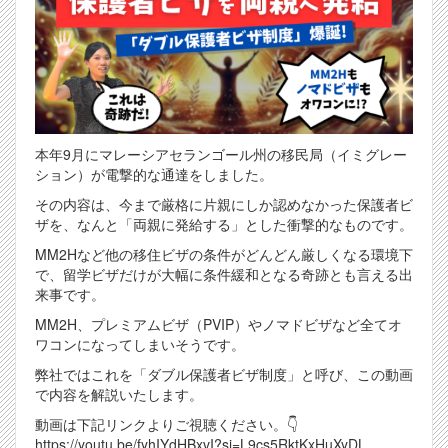
本年9月にマレーシアセランゴール州の移民局（イミグレー
ション）が電撃的な通達をしました。
その内容は、今まで厳格に片親にしか認めなかった保護者ビ
ザを、なんと「両親に発給する」とした衝撃的なものです。
MM2Hなど他の移住ビザの条件がどんどん厳しくなる環境下
で、留学ビザだけが大幅に条件緩和となる奇跡とも言える出
来事です。
MM2H、プレミアムビザ（PVIP）やノマドビザなど全てオ
ワコンになってしまいそうです。
弊社ではこれを「ダブル保護者ビザ制度」と呼び、この動画
で内容を解説いたします。
動画は下記リンクよりご視聴ください。👇
https://youtu.be/fyhIYdHBxvI?si=L9cs5RktKxHuXyDL