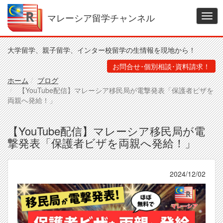
メ
イ
マレーシア留学チャンネル
Togg
ン
navig
コ
ン
大学留学、親子留学、インター校留学の生情報を現地から！
テ
ン
お問合せ･個別相談･資料請求！
ツ
ホーム
ブログ
に
【YouTube配信】マレーシア移民局が電撃発表「保護者ビザを
移
両親へ発給！」
動
【YouTube配信】マレーシア移民局が電
撃発表「保護者ビザを両親へ発給！」
2024/12/02