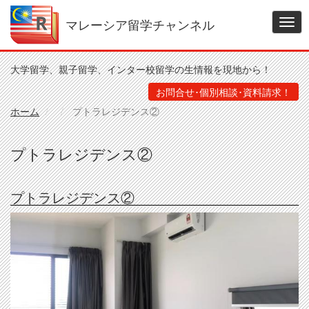
メ
イ
マレーシア留学チャンネル
Togg
ン
navig
コ
ン
大学留学、親子留学、インター校留学の生情報を現地から！
テ
ン
お問合せ･個別相談･資料請求！
ツ
ホーム
プトラレジデンス②
に
移
動
プトラレジデンス②
プトラレジデンス②