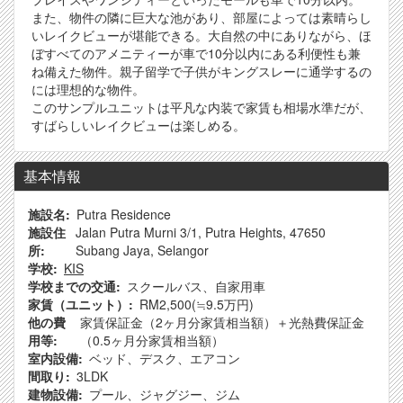
また、物件の隣に巨大な池があり、部屋によっては素晴らし
いレイクビューが堪能できる。大自然の中にありながら、ほ
ぼすべてのアメニティーが車で10分以内にある利便性も兼
ね備えた物件。親子留学で子供がキングスレーに通学するの
には理想的な物件。
このサンプルユニットは平凡な内装で家賃も相場水準だが、
すばらしいレイクビューは楽しめる。
基本情報
施設名
Putra Residence
施設住
Jalan Putra Murni 3/1, Putra Heights, 47650
所
Subang Jaya, Selangor
学校
KIS
学校までの交通
スクールバス、自家用車
家賃（ユニット）
RM2,500
(≒9.5万円)
他の費
家賃保証金（2ヶ月分家賃相当額）＋光熱費保証金
用等
（0.5ヶ月分家賃相当額）
室内設備
ベッド、デスク、エアコン
間取り
3LDK
建物設備
プール、ジャグジー、ジム