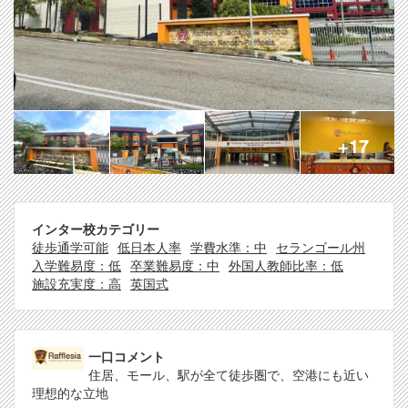
+17
インター校カテゴリー
徒歩通学可能
低日本人率
学費水準：中
セランゴール州
入学難易度：低
卒業難易度：中
外国人教師比率：低
施設充実度：高
英国式
一口コメント
住居、モール、駅が全て徒歩圏で、空港にも近い
理想的な立地