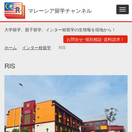
メ
イ
マレーシア留学チャンネル
Togg
ン
navig
コ
ン
大学留学、親子留学、インター校留学の生情報を現地から！
テ
ン
お問合せ･個別相談･資料請求！
ツ
ホーム
インター校留学
RIS
に
移
動
RIS