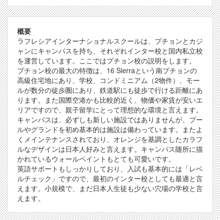
概要
ラフレシアインターナショナルスクールは、プチョンとカジ
ャンにキャンパスを持ち、それぞれインター校と国内私立校
を運営しています。ここではプチョン校の説明をします。
プチョン校の最大の特徴は、16 Sierraという南プチョンの
高級住宅地にあり、学校、コンドミニアム（2物件）、モー
ルが数分の徒歩圏にあり、鉄道駅にも徒歩で行ける距離にあ
ります。また国際空港かも比較的近く、物価や家賃が安いエ
リアですので、親子留学にとって理想的な環境と言えます。
キャンパスは、必ずしも新しい施設ではありませんが、プー
ルやグランドを初め基本的は施設は備わっています。またよ
くメインテナンスされており、オレンジを基調としたカラフ
ルなデザインは日本人好みと言えます。キャンパス随所に描
かれているウォールペイントもとても可愛いです。
英語サポートもしっかりしており、入試も基本的には「レベ
ルチェック」ですので、最初のインター校としても最適と言
えます。小規模で、まだ日本人生徒も少ない穴場の学校と言
えます。