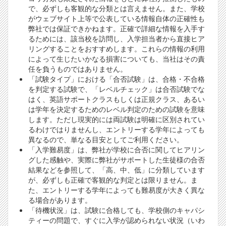
で、必ずしも客観的な分類とは言えません。また、学校
がウェブサイト上等で公表している情報自体の正確性も
弊社では保証できかねます。正確で詳細な情報を入手す
るためには、該当校を訪問し、入学担当者から直接ヒア
リングすることをおすすめします。これらの情報の利用
によって生じたいかなる損害についても、当社はその責
任を負うものではありません。
「試験タイプ」における「合否試験」は、合格・不合格
を判定する試験で、「レベルチェック」は合否試験でな
はく、英語サポートクラスもしくは正規クラス、あるい
は学年を決定するためのレベル判定のための試験を意味
します。ただし現実的には両試験は明確に区別されてい
るわけではりませんし、エントリーする学年によっても
異なるので、単なる目安としてご利用ください。
「入学難易度」は、弊社が学校に合否に関してヒアリン
グした感触や、実際に弊社がサポートした生徒様の合否
結果などを参照して、「高、中、低」に分類しています
が、必ずしも正確で客観的な判定とは限りません。ま
た、エントリーする学年によっても難易度が大きく異な
る場合があります。
「待機状況」は、試験に合格しても、学校側のキャパシ
ティーの問題で、すぐに入学が認められない状況（いわ