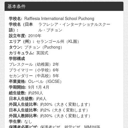
基本条件
学校名
Rafflesia International School Puchong
学校名（日本
ラフレシア・インターナショナルスクー
語）
ル・プチョン
設立年度
2010年
エリア（州）
セランゴール州（KL圏）
タウン
プチョン（Puchong）
カリキュラム
英国式
学部構成
プレスクール（幼稚園）2年
プライマリー（小学校）6年
セカンダリー（中高校）5年
卒業資格
Oレベル（IGCSE）
学期開始
9月
1月
4月
総生徒数
約250人
日本人生徒数
約6人
外国人生徒比率
約30%（大きく変動します）
日本人生徒比率
約2%（大きく変動します）
外国人教師比率
約30%（大きく変動します）
学生寮
なし
保護者必要ビザ
保護者ビザ、就労ビザ、MM2H等