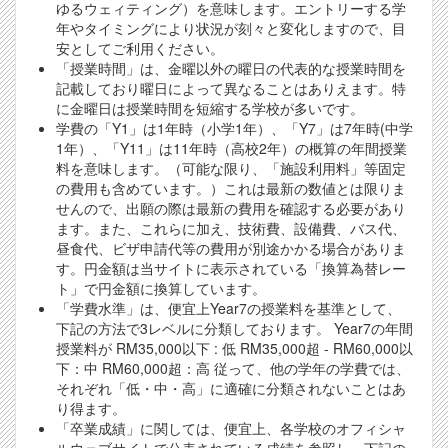
ゆるウェィティング）を意味します。エントリーする学
年やタイミングにより状況が刻々と変化しますので、目
安としてご利用ください。
「授業時間」は、金曜以外の曜日の代表的な授業時間を
記載しており曜日によって異なることはありえます。特
に金曜日は授業時間を短縮する学校が多いです。
学費の「Y1」は1年時（小学1年）、「Y7」は7年時(中学
1年）、「Y11」は11年時（高校2年）の概算の年間授業
料を意味します。（可能な限り、「施設利用料」等固定
の費用も含めています。）これは最新の数値とは限りま
せんので、出願の際は最新の費用を確認する必要があり
ます。また、これらに加え、技術費、設備費、バス代、
昼食代、ビザ申請代等の費用が別途かかる場合がありま
す。円金額は当サイトに表示されている「換算為替レー
ト」で円金額に換算しています。
「学費水準」は、便宜上Year7の授業料を基準として、
下記の方法で3レベルに分類しております。 Year7の年間
授業料が RM35,000以下 : 低 RM35,000超 - RM60,000以
下：中 RM60,000超：高 従って、他の学年の学費では、
それぞれ「低・中・高」に適確に分類されないことはあ
り得ます。
「卒業成績」に関しては、便宜上、各学校のオフィシャ
ルウェブサイトで公表されている成績を参照し、下記の