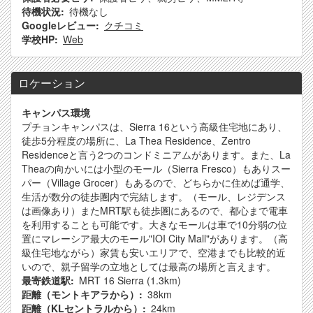
待機状況
待機なし
Googleレビュー
クチコミ
学校HP
Web
ロケーション
キャンパス環境
プチョンキャンパスは、Sierra 16という高級住宅地にあり、
徒歩5分程度の場所に、La Thea Residence、Zentro
Residenceと言う2つのコンドミニアムがあります。また、La
Theaの向かいには小型のモール（Sierra Fresco）もありスー
パー（Village Grocer）もあるので、どちらかに住めば通学、
生活が数分の徒歩圏内で完結します。（モール、レジデンス
は画像あり）またMRT駅も徒歩圏にあるので、都心まで電車
を利用することも可能です。大きなモールは車で10分弱の位
置にマレーシア最大のモール"IOI City Mall"があります。（高
級住宅地ながら）家賃も安いエリアで、空港までも比較的近
いので、親子留学の立地としては最高の場所と言えます。
最寄鉄道駅
MRT 16 Sierra (1.3km)
距離（モントキアラから）
38km
距離（KLセントラルから）
24km