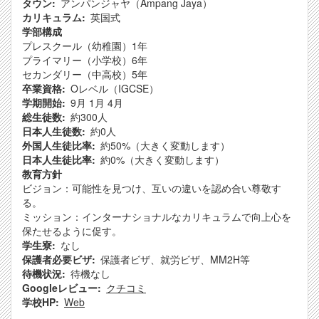
タウン
アンパンジャヤ（Ampang Jaya）
カリキュラム
英国式
学部構成
プレスクール（幼稚園）1年
プライマリー（小学校）6年
セカンダリー（中高校）5年
卒業資格
Oレベル（IGCSE）
学期開始
9月
1月
4月
総生徒数
約300人
日本人生徒数
約0人
外国人生徒比率
約50%（大きく変動します）
日本人生徒比率
約0%（大きく変動します）
教育方針
ビジョン：可能性を見つけ、互いの違いを認め合い尊敬す
る。
ミッション：インターナショナルなカリキュラムで向上心を
保たせるように促す。
学生寮
なし
保護者必要ビザ
保護者ビザ、就労ビザ、MM2H等
待機状況
待機なし
Googleレビュー
クチコミ
学校HP
Web