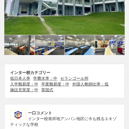
+1
インター校カテゴリー
低日本人率
学費水準：中
セランゴール州
入学難易度：中
卒業難易度：中
外国人教師比率：低
施設充実度：中
英国式
一口コメント
インター校発祥地アンパン地区に今も残るエキゾ
ティックな学校