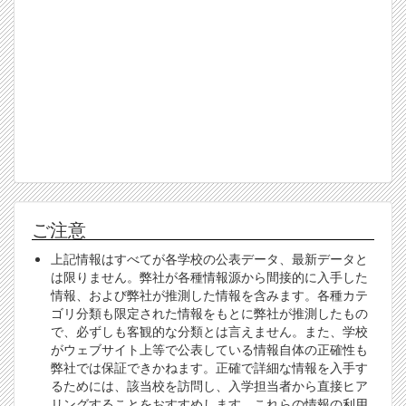
ご注意
上記情報はすべてが各学校の公表データ、最新データと
は限りません。弊社が各種情報源から間接的に入手した
情報、および弊社が推測した情報を含みます。各種カテ
ゴリ分類も限定された情報をもとに弊社が推測したもの
で、必ずしも客観的な分類とは言えません。また、学校
がウェブサイト上等で公表している情報自体の正確性も
弊社では保証できかねます。正確で詳細な情報を入手す
るためには、該当校を訪問し、入学担当者から直接ヒア
リングすることをおすすめします。これらの情報の利用