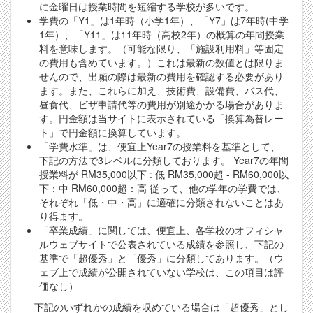
に金曜日は授業時間を短縮する学校が多いです。
学費の「Y1」は1年時（小学1年）、「Y7」は7年時(中学
1年）、「Y11」は11年時（高校2年）の概算の年間授業
料を意味します。（可能な限り、「施設利用料」等固定
の費用も含めています。）これは最新の数値とは限りま
せんので、出願の際は最新の費用を確認する必要があり
ます。また、これらに加え、技術費、設備費、バス代、
昼食代、ビザ申請代等の費用が別途かかる場合がありま
す。円金額は当サイトに表示されている「換算為替レー
ト」で円金額に換算しています。
「学費水準」は、便宜上Year7の授業料を基準として、
下記の方法で3レベルに分類しております。 Year7の年間
授業料が RM35,000以下 : 低 RM35,000超 - RM60,000以
下：中 RM60,000超：高 従って、他の学年の学費では、
それぞれ「低・中・高」に適確に分類されないことはあ
り得ます。
「卒業成績」に関しては、便宜上、各学校のオフィシャ
ルウェブサイトで公表されている成績を参照し、下記の
基準で「超優秀」と「優秀」に分類してあります。（ウ
ェブ上で成績が公開されていない学校は、この項目は評
価なし）
下記のいずれかの成績を収めている場合は「超優秀」とし