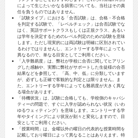
によって生じたいかなる損害についても、当社はその責
任を負うものではありません。
「試験タイプ」における「合否試験」は、合格・不合格
を判定する試験で、「レベルチェック」は合否試験でな
はく、英語サポートクラスもしくは正規クラス、あるい
は学年を決定するためのレベル判定のための試験を意味
します。ただし現実的には両試験は明確に区別されてい
るわけではりませんし、エントリーする学年によっても
異なるので、単なる目安としてご利用ください。
「入学難易度」は、弊社が学校に合否に関してヒアリン
グした感触や、実際に弊社がサポートした生徒様の合否
結果などを参照して、「高、中、低」に分類しています
が、必ずしも正確で客観的な判定とは限りません。ま
た、エントリーする学年によっても難易度が大きく異な
る場合があります。
「待機状況」は、試験に合格しても、学校側のキャパシ
ティーの問題で、すぐに入学が認められない状況（いわ
ゆるウェィティング）を意味します。エントリーする学
年やタイミングにより状況が刻々と変化しますので、目
安としてご利用ください。
「授業時間」は、金曜以外の曜日の代表的な授業時間を
記載しており曜日によって異なることはありえます。特