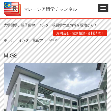
メ
イ
マレーシア留学チャンネル
Togg
ン
navig
コ
ン
大学留学、親子留学、インター校留学の生情報を現地から！
テ
ン
お問合せ･個別相談･資料請求！
ツ
ホーム
インター校留学
MIGS
に
移
動
MIGS