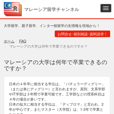
メ
イ
マレーシア留学チャンネル
Togg
ン
navig
コ
ン
大学留学、親子留学、インター校留学の生情報を現地から！
テ
ン
お問合せ･個別相談･資料請求！
ツ
ホーム
FAQ
に
マレーシアの大学は何年で卒業できるのですか？
移
動
マレーシアの大学は何年で卒業できるの
ですか？
日本の４年卒に相当する学位は、「バチェラーディグリー」
（または単にディグリー）と言われますが、原則、文系学部
やIT学部は３年間で卒業可能です。工学部などの理系科目は
４年の場合が多いです。
日本の短大に相当する学位は、「ディプロマ」と言われ、2
年が中心です。またマスター（大学院）は、1-2年で卒業と