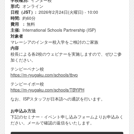
学校種別
インター校
形式
オンライン
日程（JST）
2026年2月24日(火曜日) - 10:00
時間
約60分
費用
無料
主催
International Schools Partnership (ISP)
対象者
マレーシアのインター校入学をご検討のご家族
内容
校長による各2校のウェビナーを実施しますので、ぜひご参
加ください。
テンビーペナン校
https://m-ryugaku.com/schools/tbyp
テンビーイポー校
https://m-ryugaku.com/schools/TBYIPH
なお、ISPスタッフが日本語への通訳を行います。
お申込み方法
下記のセミナー・イベント申し込みフォームよりお申込みく
ださい。メールで確認の返信をいたします。