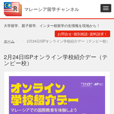
メ
イ
マレーシア留学チャンネル
Togg
ン
navig
コ
ン
大学留学、親子留学、インター校留学の生情報を現地から！
テ
ン
お問合せ･個別相談･資料請求！
ツ
ホーム
2月24日ISPオンライン学校紹介デー（テンビー校）
に
移
動
2月24日ISPオンライン学校紹介デー（テ
ンビー校）