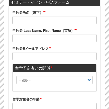
セミナー・イベント申込フォーム
申込者氏名（漢字）
申込者 Last Name, First Name（英語）
申込者Eメールアドレス
留学予定者との関係
留
学
予
定
者
留学対象者の年齢
と
の