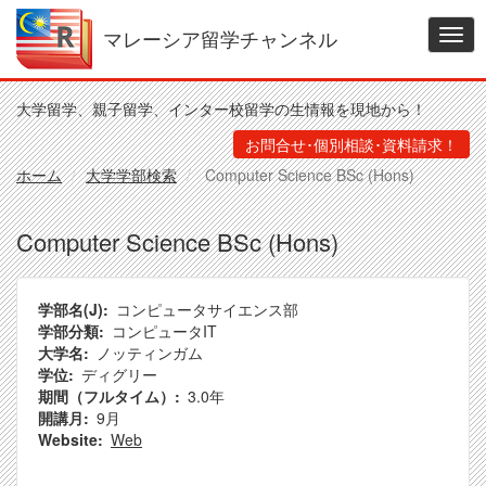
メ
イ
マレーシア留学チャンネル
Togg
ン
navig
コ
ン
大学留学、親子留学、インター校留学の生情報を現地から！
テ
ン
お問合せ･個別相談･資料請求！
ツ
ホーム
大学学部検索
Computer Science BSc (Hons)
に
移
動
Computer Science BSc (Hons)
学部名(J)
コンピュータサイエンス部
学部分類
コンピュータIT
大学名
ノッティンガム
学位
ディグリー
期間（フルタイム）
3.0年
開講月
9月
Website
Web