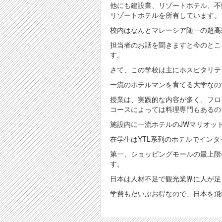
他にも建設業、リゾートホテル、不
リゾートホテルを所有しています。
校内はなんとマレーシア随一の超高
担当者のお話を聞きますと今のとこ
す。
さて、この学校は主にホスピタリテ
一流のホテルマンを育てる大学なの
授業は、実践的な内容が多く、フロ
コースによっては料理専門もあるの
施設内に一流ホテルのJWマリオッ
在学生はYTL系列のホテルでイン
第一、ショッピングモールの最上階
す。
日本は人材不足で観光業界に人が足
学費もだいぶお得なので、日本を飛