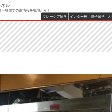
ンネル
ター校留学の生情報を現地から！
マレーシア留学
インター校・親子留学
大
Main
menu