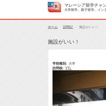
メ
マレーシア留学チャ
イ
大学留学、親子留学、イン
ン
コ
ン
テ
ホーム
訪問記
施設がいい！
ン
ツ
施設がいい！
に
移
動
学校種別
大学
訪問校
YTL