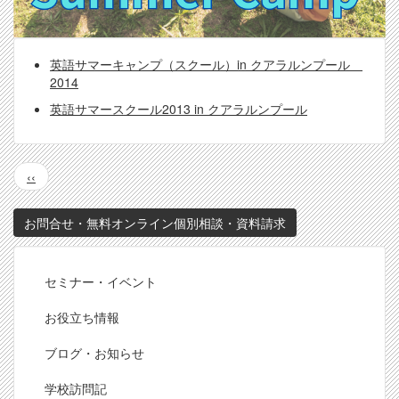
英語サマーキャンプ（スクール）in クアラルンプール
2014
英語サマースクール2013 in クアラルンプール
ペ
前
‹‹
ー
ペ
ジ
ー
送
お問合せ・無料オンライン個別相談・資料請求
ジ
り
Footer
セミナー・イベント
お役立ち情報
ブログ・お知らせ
学校訪問記