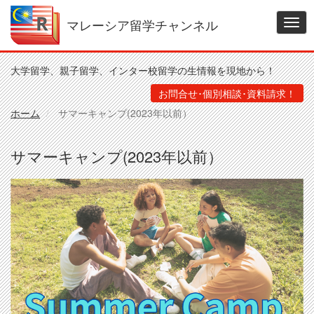
メ
イ
マレーシア留学チャンネル
Togg
ン
navig
コ
ン
大学留学、親子留学、インター校留学の生情報を現地から！
テ
ン
お問合せ･個別相談･資料請求！
ツ
ホーム
サマーキャンプ(2023年以前）
に
移
動
サマーキャンプ(2023年以前）