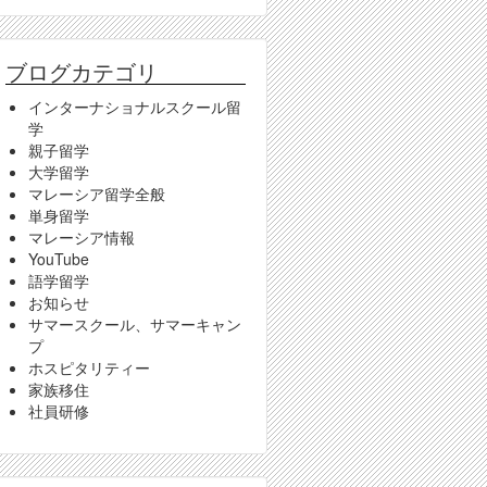
ブログカテゴリ
インターナショナルスクール留
学
親子留学
大学留学
マレーシア留学全般
単身留学
マレーシア情報
YouTube
語学留学
お知らせ
サマースクール、サマーキャン
プ
ホスピタリティー
家族移住
社員研修