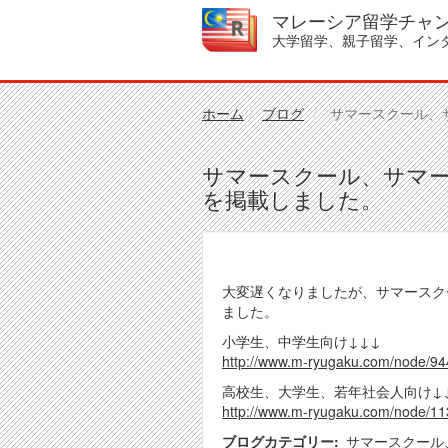
メ
マレーシア留学チャ
イ
大学留学、親子留学、イン
ン
コ
ン
テ
ホーム
ブログ
サマースクール、サ
ン
ツ
サマースクール、サマー
に
移
を掲載しました。
動
大変遅くなりましたが、サマースク
ました。
小学生、中学生向け↓↓↓
http://www.m-ryugaku.com/node/94
高校生、大学生、若年社会人向け↓
http://www.m-ryugaku.com/node/11
ブログカテゴリー
サマースクール